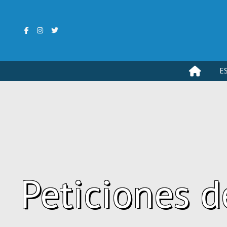
E
Peticiones d