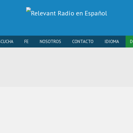
Skip
SCUCHA
FE
NOSOTROS
CONTACTO
IDIOMA
D
to
content