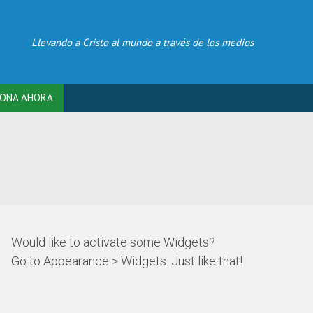
Llevando a Cristo al mundo a través de los medios
ONA AHORA
Would like to activate some Widgets?
Go to Appearance > Widgets. Just like that!