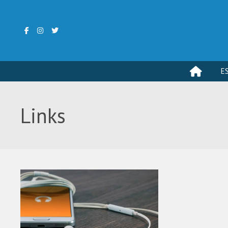
E
Links