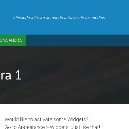
Llevando a Cristo al mundo a través de los medios
ONA AHORA
ra 1
Would like to activate some Widgets?
Go to Appearance > Widgets. Just like that!