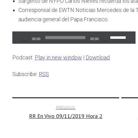
Sargento de NYPD Carlos Nieves recuerda los ata
Corresponsal de EWTN Noticias Mercedes de la T
audiencia general del Papa Francisco.
Audio
Use
00:00
00:00
Player
Up/Down
Arrow
Podcast:
Play in new window
|
Download
keys
to
Subscribe:
RSS
increase
or
Post
decrease
PREVIOUS:
volume.
RR En Vivo 09/11/2019 Hora 2
navigation