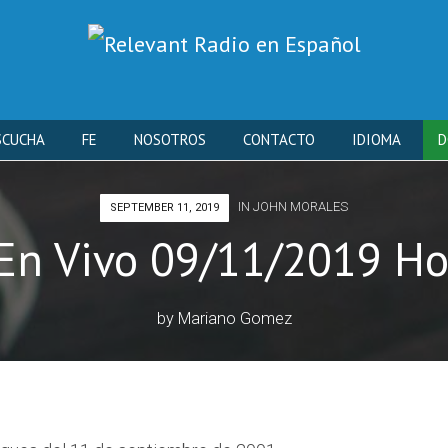
Skip
SCUCHA
FE
NOSOTROS
CONTACTO
IDIOMA
D
to
IN
JOHN MORALES
SEPTEMBER 11, 2019
content
En Vivo 09/11/2019 Ho
by
Mariano Gomez