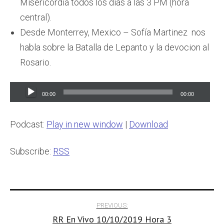
Misericordia todos los días a las 3 PM (hora
central).
Desde Monterrey, Mexico – Sofía Martinez nos
habla sobre la Batalla de Lepanto y la devocion al
Rosario.
Audio
00:00
00:00
Player
Podcast:
Play in new window
|
Download
Subscribe:
RSS
Post
PREVIOUS:
RR En Vivo 10/10/2019 Hora 3