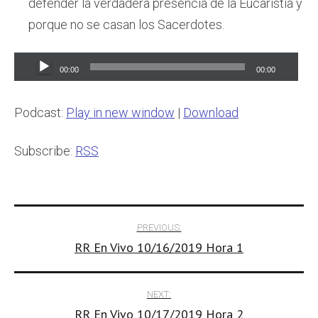
defender la verdadera presencia de la Eucaristía y
porque no se casan los Sacerdotes.
Audio
00:00
00:00
Player
Podcast:
Play in new window
|
Download
Subscribe:
RSS
Post
PREVIOUS:
RR En Vivo 10/16/2019 Hora 1
navigation
NEXT:
RR En Vivo 10/17/2019 Hora 2