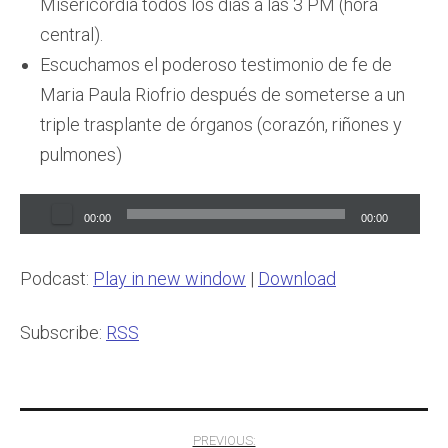
Misericordia todos los días a las 3 PM (hora
central).
Escuchamos el poderoso testimonio de fe de
Maria Paula Riofrio después de someterse a un
triple trasplante de órganos (corazón, riñones y
pulmones)
Audio
00:00
00:00
Player
Podcast:
Play in new window
|
Download
Subscribe:
RSS
Post
PREVIOUS: