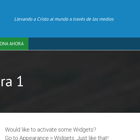
Llevando a Cristo al mundo a través de los medios
ONA AHORA
ra 1
Would like to activate some Widgets?
Go to Appearance > Widgets. Just like that!