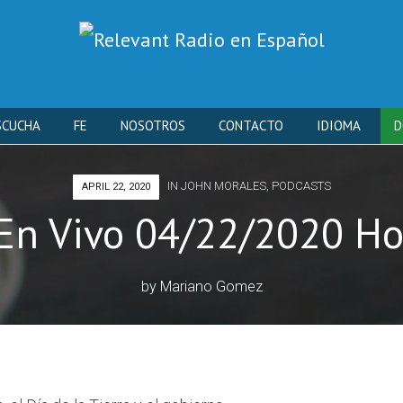
Skip
SCUCHA
FE
NOSOTROS
CONTACTO
IDIOMA
D
to
IN
JOHN MORALES
,
PODCASTS
APRIL 22, 2020
content
En Vivo 04/22/2020 Ho
by
Mariano Gomez