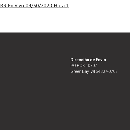
RR En Vivo 04/30/2020 Hora 1
Dirección de Envío
PO BOX 10707
Green Bay, WI 54307-0707