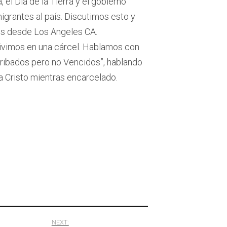
el Día de la Tierra y el gobierno
grantes al país. Discutimos esto y
ws desde Los Angeles CA.
vimos en una cárcel. Hablamos con
rribados pero no Vencidos”, hablando
a Cristo mientras encarcelado.
NEXT: