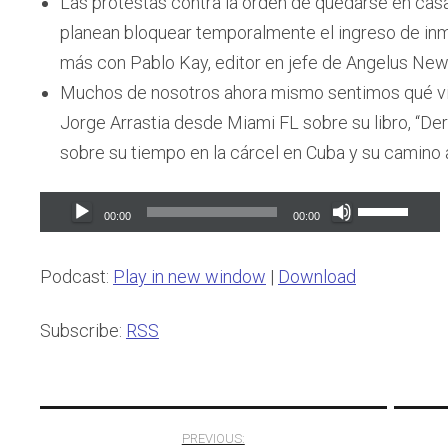
Las protestas contra la orden de quedarse en casa, 
planean bloquear temporalmente el ingreso de inmi
más con Pablo Kay, editor en jefe de Angelus Ne
Muchos de nosotros ahora mismo sentimos qué vi
Jorge Arrastia desde Miami FL sobre su libro, “De
sobre su tiempo en la cárcel en Cuba y su camino 
Audio
Use
00:00
00:00
Player
Up/Down
Arrow
Podcast:
Play in new window
|
Download
keys
to
Subscribe:
RSS
increase
or
Post
decrease
PREVIOUS:
volume.