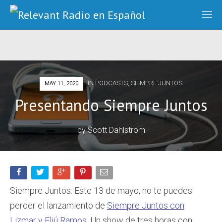
IN
PODCASTS
,
SIEMPRE JUNTOS
MAY 11, 2020
Presentando Siempre Juntos
by
Scott Dahlstrom
Siempre Juntos: Este 13 de mayo, no te puedes
perder el lanzamiento de
Siempre Juntos con
Lizmar y Eliú Ramos
. Un show de tres horas con