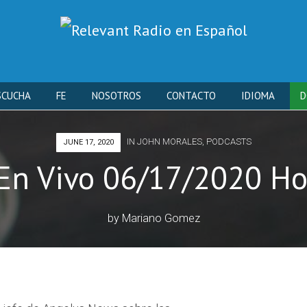
Skip
SCUCHA
FE
NOSOTROS
CONTACTO
IDIOMA
D
to
IN
JOHN MORALES
,
PODCASTS
JUNE 17, 2020
content
En Vivo 06/17/2020 Ho
by
Mariano Gomez