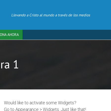
Llevando a Cristo al mundo a través de los medios
ONA AHORA
ra 1
Would like to activate some Widgets?
Go to Appearance > Widgets. Just like that!