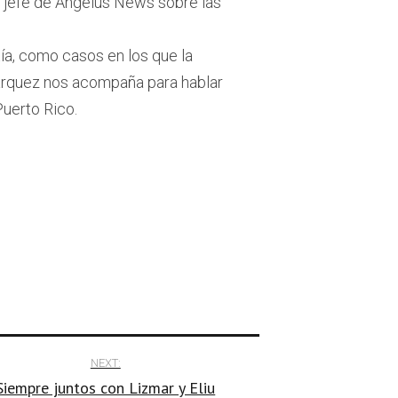
n jefe de Angelus News sobre las
ía, como casos en los que la
Márquez nos acompaña para hablar
Puerto Rico.
NEXT:
Siempre juntos con Lizmar y Eliu