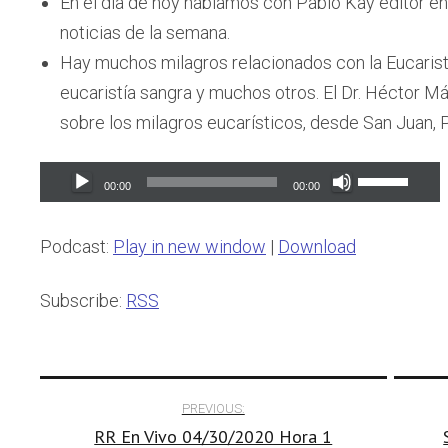
En el día de hoy hablamos con Pablo Kay editor e
noticias de la semana.
Hay muchos milagros relacionados con la Eucarist
eucaristía sangra y muchos otros. El Dr. Héctor 
sobre los milagros eucarísticos, desde San Juan, 
Audio
Use
00:00
00:00
Player
Up/Down
Arrow
Podcast:
Play in new window
|
Download
keys
to
Subscribe:
RSS
increase
or
Post
decrease
PREVIOUS:
volume.
RR En Vivo 04/30/2020 Hora 1