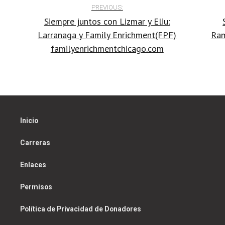
Post
PREVIOUS:
volume.
Siempre juntos con Lizmar y Eliu:
navigation
Larranaga y Family Enrichment(FPF)
Ram
familyenrichmentchicago.com
Inicio
Carreras
Enlaces
Permisos
Política de Privacidad de Donadores