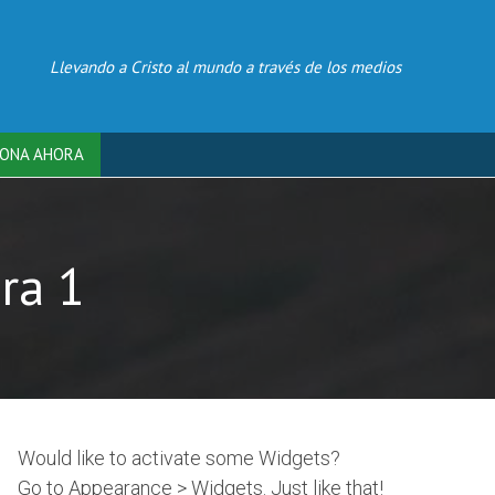
Llevando a Cristo al mundo a través de los medios
ONA AHORA
ra 1
Would like to activate some Widgets?
Go to Appearance > Widgets. Just like that!