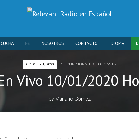
Skip
SCUCHA
FE
NOSOTROS
CONTACTO
IDIOMA
D
to
IN
JOHN MORALES
,
PODCASTS
OCTOBER 1, 2020
content
En Vivo 10/01/2020 Ho
by
Mariano Gomez