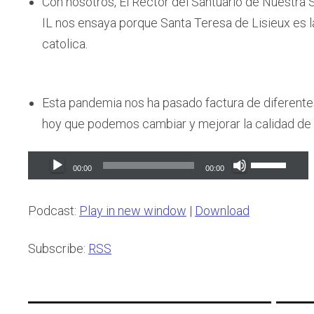
Con nosotros, El Rector del Santuario de Nuestra
IL nos ensaya porque Santa Teresa de Lisieux es l
catolica.
Esta pandemia nos ha pasado factura de diferente
hoy que podemos cambiar y mejorar la calidad de 
Audio
Use
00:00
00:00
Player
Up/Down
Arrow
Podcast:
Play in new window
|
Download
keys
to
Subscribe:
RSS
increase
or
decrease