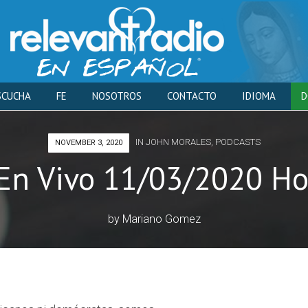
Skip
SCUCHA
FE
NOSOTROS
CONTACTO
IDIOMA
D
to
IN
JOHN MORALES
,
PODCASTS
NOVEMBER 3, 2020
content
En Vivo 11/03/2020 Ho
by
Mariano Gomez