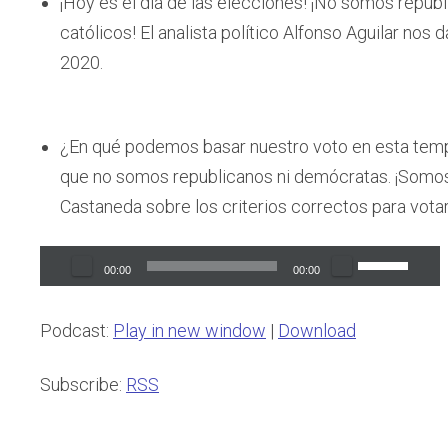
¡Hoy es el día de las elecciones! ¡No somos repu
católicos! El analista político Alfonso Aguilar nos 
2020.
¿En qué podemos basar nuestro voto en esta tem
que no somos republicanos ni demócratas. ¡Somo
Castaneda sobre los criterios correctos para votar 
Audio
Use
00:00
00:00
Player
Up/Down
Arrow
Podcast:
Play in new window
|
Download
keys
to
Subscribe:
RSS
increase
or