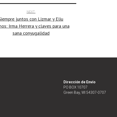
NEXT:
Siempre juntos con Lizmar y Eliu
os: Irma Herrera y claves para una
sana conyugalidad
Dirección de Envío
PO BOX 10707
Green Bay, WI 54307-0707