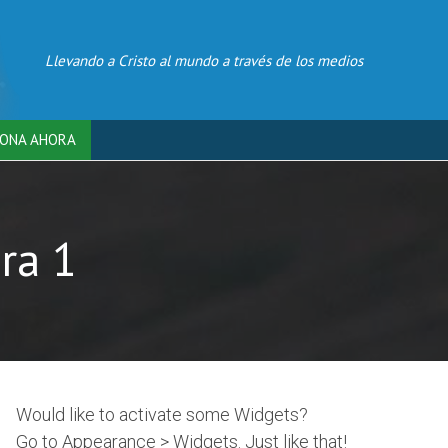
Llevando a Cristo al mundo a través de los medios
ONA AHORA
ra 1
Would like to activate some Widgets?
Go to Appearance > Widgets. Just like that!