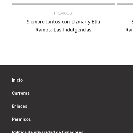
Post
decrease
PREVIOUS:
volume.
Siempre Juntos con Lizmar y Eliu
navigation
Ramos: Las Indulgencias
Ram
Inicio
Carreras
Enlaces
Permisos
Política de Privacidad de Donadores