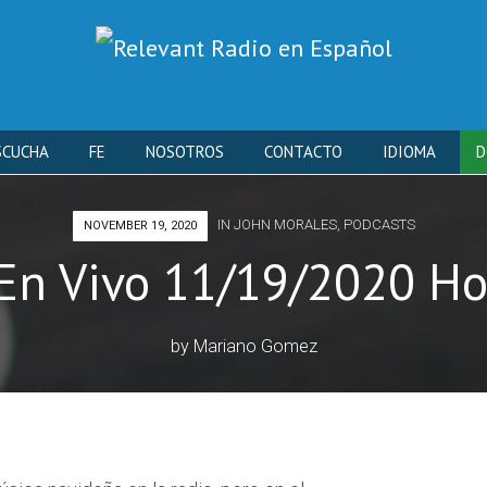
Skip
SCUCHA
FE
NOSOTROS
CONTACTO
IDIOMA
D
to
IN
JOHN MORALES
,
PODCASTS
NOVEMBER 19, 2020
content
En Vivo 11/19/2020 Ho
by
Mariano Gomez