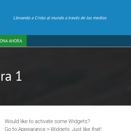
Llevando a Cristo al mundo a través de los medios
ONA AHORA
ra 1
Would like to activate some Widgets?
Go to Appearance > Widgets. Just like that!