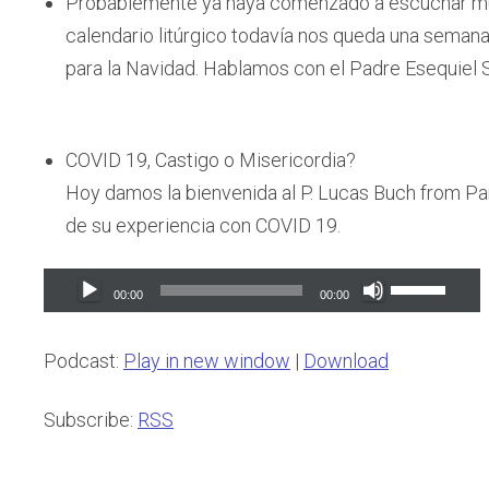
Probablemente ya haya comenzado a escuchar músi
calendario litúrgico todavía nos queda una seman
para la Navidad. Hablamos con el Padre Esequiel S
COVID 19, Castigo o Misericordia?
Hoy damos la bienvenida al P. Lucas Buch from P
de su experiencia con COVID 19.
Audio
Use
00:00
00:00
Player
Up/Down
Arrow
Podcast:
Play in new window
|
Download
keys
to
Subscribe:
RSS
increase
or