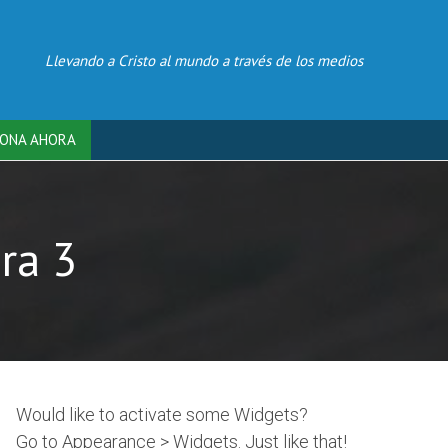
Llevando a Cristo al mundo a través de los medios
ONA AHORA
ra 3
Would like to activate some Widgets?
Go to Appearance > Widgets. Just like that!