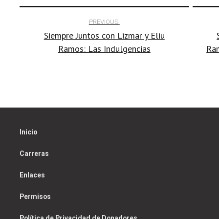
Post
decrease
PREVIOUS:
volume.
Siempre Juntos con Lizmar y Eliu
navigation
Ramos: Las Indulgencias
Ram
Inicio
Carreras
Enlaces
Permisos
Política de Privacidad de Donadores