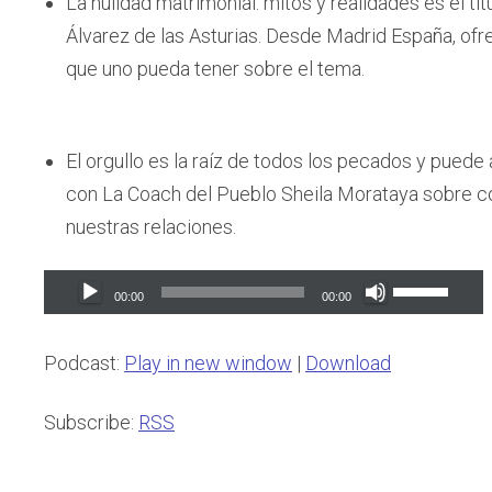
La nulidad matrimonial: mitos y realidades es el tít
Álvarez de las Asturias. Desde Madrid España, ofr
que uno pueda tener sobre el tema.
El orgullo es la raíz de todos los pecados y puede 
con La Coach del Pueblo Sheila Morataya sobre 
nuestras relaciones.
Audio
Use
00:00
00:00
Player
Up/Down
Arrow
Podcast:
Play in new window
|
Download
keys
to
Subscribe:
RSS
increase
or