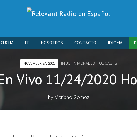
Skip
SCUCHA
FE
NOSOTROS
CONTACTO
IDIOMA
D
to
IN
JOHN MORALES
,
PODCASTS
NOVEMBER 24, 2020
content
En Vivo 11/24/2020 Ho
by
Mariano Gomez