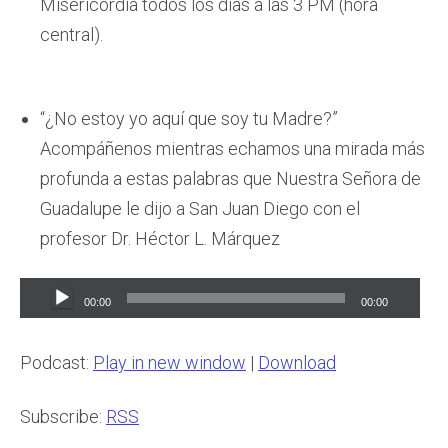
Misericordia todos los días a las 3 PM (hora
central).
“¿No estoy yo aquí que soy tu Madre?”
Acompáñenos mientras echamos una mirada más
profunda a estas palabras que Nuestra Señora de
Guadalupe le dijo a San Juan Diego con el
profesor Dr. Héctor L. Márquez
Audio
00:00
00:00
Player
Podcast:
Play in new window
|
Download
Subscribe:
RSS