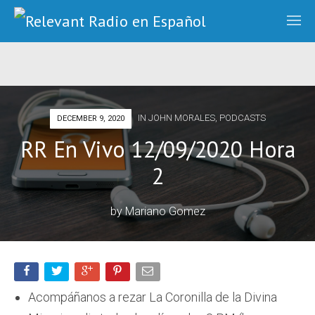
IN
JOHN MORALES
,
PODCASTS
DECEMBER 9, 2020
RR En Vivo 12/09/2020 Hora
2
by
Mariano Gomez
Acompáñanos a rezar La Coronilla de la Divina