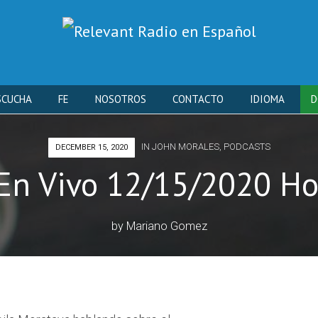
Skip
SCUCHA
FE
NOSOTROS
CONTACTO
IDIOMA
D
to
IN
JOHN MORALES
,
PODCASTS
DECEMBER 15, 2020
content
En Vivo 12/15/2020 Ho
by
Mariano Gomez