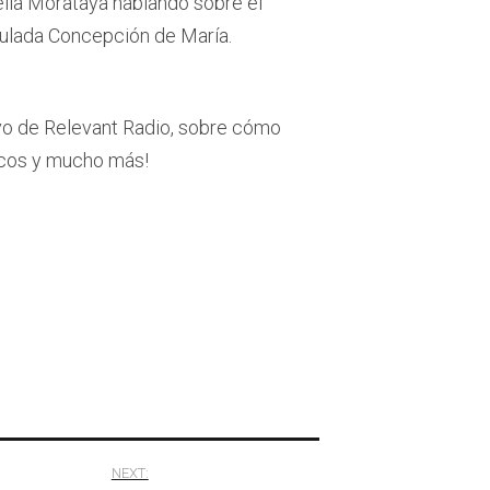
eila Morataya hablando sobre el
culada Concepción de María.
ivo de Relevant Radio, sobre cómo
ncicos y mucho más!
NEXT: