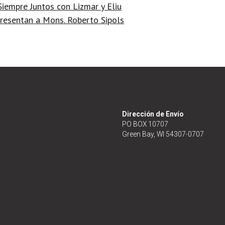
Siempre Juntos con Lizmar y Eliu
resentan a Mons. Roberto Sipols
Dirección de Envío
PO BOX 10707
Green Bay, WI 54307-0707