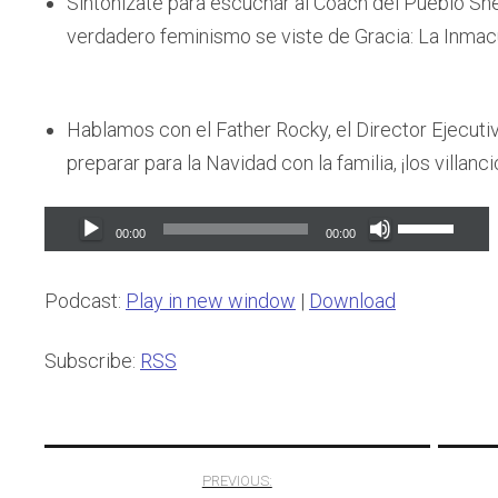
Sintonízate para escuchar al Coach del Pueblo Sh
verdadero feminismo se viste de Gracia: La Inma
Hablamos con el Father Rocky, el Director Ejecut
preparar para la Navidad con la familia, ¡los villa
Audio
Use
00:00
00:00
Player
Up/Down
Arrow
Podcast:
Play in new window
|
Download
keys
to
Subscribe:
RSS
increase
or
Post
decrease
PREVIOUS:
volume.