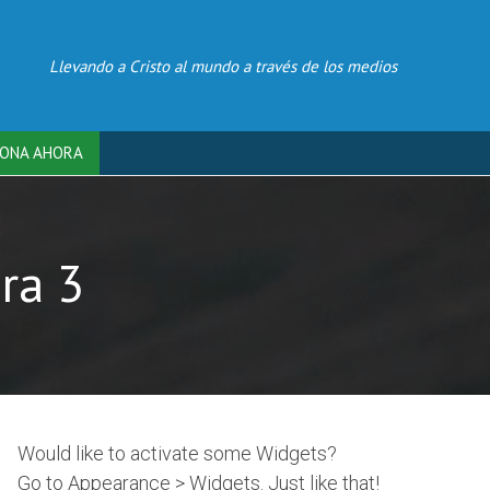
Llevando a Cristo al mundo a través de los medios
ONA AHORA
ra 3
Would like to activate some Widgets?
Go to Appearance > Widgets. Just like that!