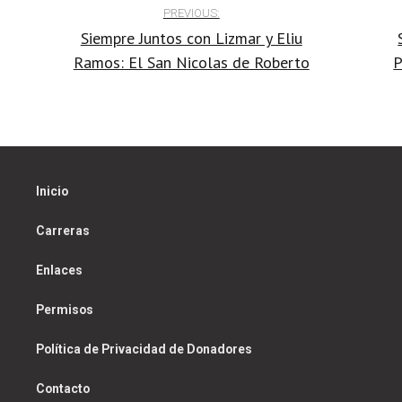
Post
PREVIOUS:
volume.
Siempre Juntos con Lizmar y Eliu
navigation
Ramos: El San Nicolas de Roberto
P
Inicio
Carreras
Enlaces
Permisos
Política de Privacidad de Donadores
Contacto