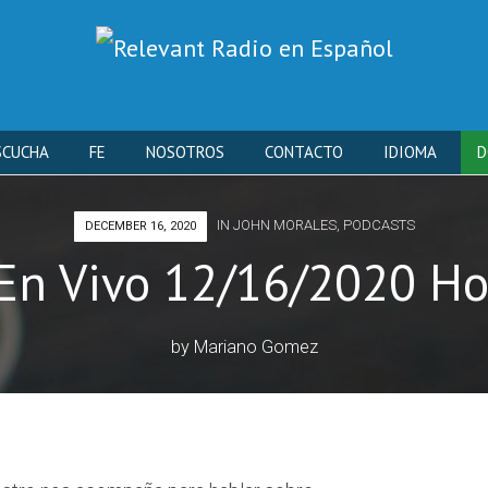
Skip
SCUCHA
FE
NOSOTROS
CONTACTO
IDIOMA
D
to
IN
JOHN MORALES
,
PODCASTS
DECEMBER 16, 2020
content
En Vivo 12/16/2020 Ho
by
Mariano Gomez