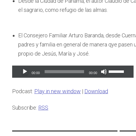
Desde la Ciudad de Panamá, el autor Claudio de C
el sagrario, como refugio de las almas.
El Consejero Familiar Arturo Baranda, desde Cuer
padres y familia en general de manera qye pasen 
propio de Jesús, María y José.
Audio
Use
00:00
00:00
Player
Up/Down
Arrow
Podcast:
Play in new window
|
Download
keys
to
Subscribe:
RSS
increase
or
decrease