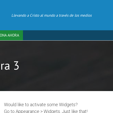
Llevando a Cristo al mundo a través de los medios
ONA AHORA
ra 3
Would like to activate some Widgets?
Go to Appearance > Widgets. Just like that!