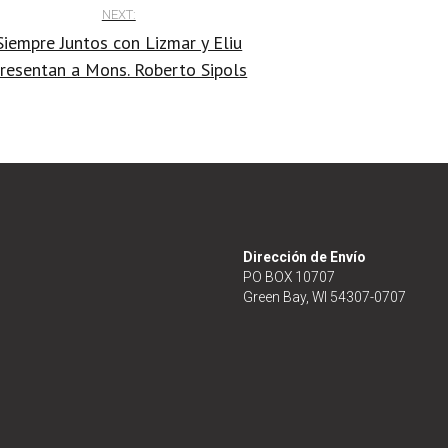
NEXT:
Siempre Juntos con Lizmar y Eliu
resentan a Mons. Roberto Sipols
Dirección de Envío
PO BOX 10707
Green Bay, WI 54307-0707