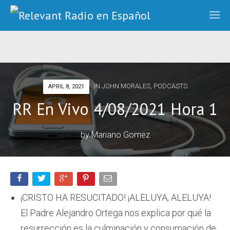
IN
JOHN MORALES
,
PODCASTS
APRIL 8, 2021
RR En Vivo 4/08/2021 Hora 1
by
Mariano Gomez
¡CRISTO HA RESUCITADO! ¡ALELUYA, ALELUYA!
El Padre Alejandro Ortega nos explica por qué la
resurrección es la culminación y consumación de