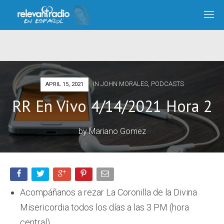
IN
JOHN MORALES
,
PODCASTS
APRIL 15, 2021
RR En Vivo 4/14/2021 Hora 2
by
Mariano Gomez
Acompáñanos a rezar La Coronilla de la Divina
Misericordia todos los días a las 3 PM (hora
central).