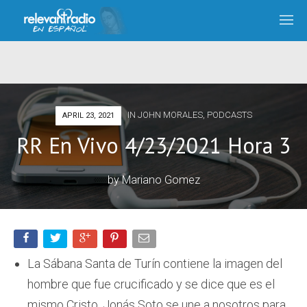
IN
JOHN MORALES
,
PODCASTS
APRIL 23, 2021
RR En Vivo 4/23/2021 Hora 3
by
Mariano Gomez
La Sábana Santa de Turín contiene la imagen del
hombre que fue crucificado y se dice que es el
mismo Cristo. Jonás Soto se une a nosotros para