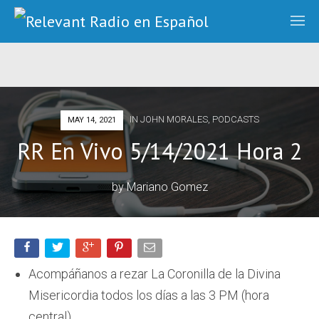
IN
JOHN MORALES
,
PODCASTS
MAY 14, 2021
RR En Vivo 5/14/2021 Hora 2
by
Mariano Gomez
Acompáñanos a rezar La Coronilla de la Divina
Misericordia todos los días a las 3 PM (hora
central).