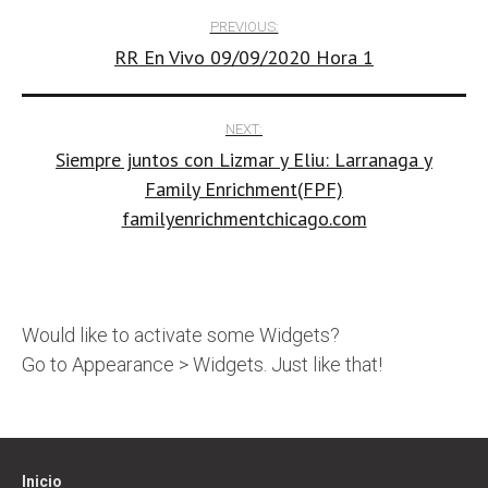
Post
PREVIOUS:
RR En Vivo 09/09/2020 Hora 1
navigation
NEXT:
Siempre juntos con Lizmar y Eliu: Larranaga y
Family Enrichment(FPF)
familyenrichmentchicago.com
Would like to activate some Widgets?
Go to Appearance > Widgets. Just like that!
Inicio