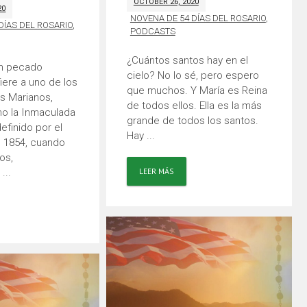
OCTOBER 26, 2020
20
NOVENA DE 54 DÍAS DEL ROSARIO
,
DÍAS DEL ROSARIO
,
PODCASTS
¿Cuántos santos hay en el
in pecado
cielo? No lo sé, pero espero
fiere a uno de los
que muchos. Y María es Reina
s Marianos,
de todos ellos. Ella es la más
o la Inmaculada
grande de todos los santos.
efinido por el
Hay ...
n 1854, cuando
os,
LEER MÁS
...