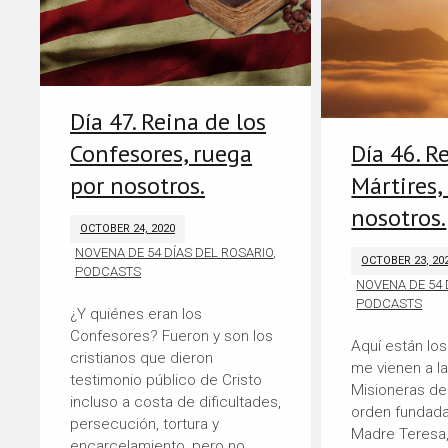
Día 47. Reina de los
Confesores, ruega
Día 46. R
por nosotros.
Mártires,
nosotros.
OCTOBER 24, 2020
NOVENA DE 54 DÍAS DEL ROSARIO
,
OCTOBER 23, 20
PODCASTS
NOVENA DE 54 
PODCASTS
¿Y quiénes eran los
Confesores? Fueron y son los
Aquí están los
cristianos que dieron
me vienen a l
testimonio público de Cristo
Misioneras de 
incluso a costa de dificultades,
orden fundada
persecución, tortura y
Madre Teresa,
encarcelamiento, pero no