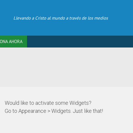
Llevando a Cristo al mundo a través de los medios
ONA AHORA
Would like to activate some Widgets?
Go to Appearance > Widgets. Just like that!