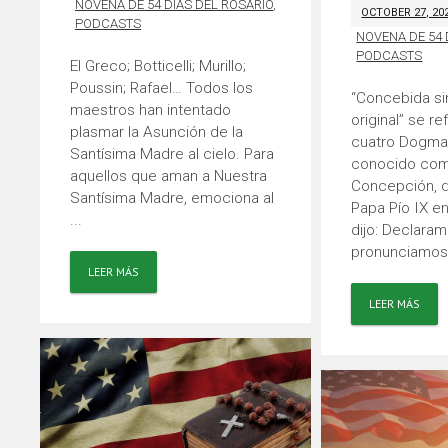
NOVENA DE 54 DÍAS DEL ROSARIO
,
OCTOBER 27, 20
PODCASTS
NOVENA DE 54 
PODCASTS
El Greco; Botticelli; Murillo;
Poussin; Rafael… Todos los
“Concebida s
maestros han intentado
original” se re
plasmar la Asunción de la
cuatro Dogma
Santísima Madre al cielo. Para
conocido com
aquellos que aman a Nuestra
Concepción, d
Santísima Madre, emociona al
Papa Pío IX e
...
dijo: Declaram
pronunciamos 
LEER MÁS
LEER MÁS