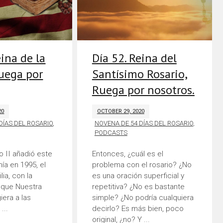
eina de la
Día 52. Reina del
ruega por
Santísimo Rosario,
Ruega por nosotros.
20
OCTOBER 29, 2020
DÍAS DEL ROSARIO
,
NOVENA DE 54 DÍAS DEL ROSARIO
,
PODCASTS
o II añadió este
Entonces, ¿cuál es el
anía en 1995, el
problema con el rosario? ¿No
lia, con la
es una oración superficial y
 que Nuestra
repetitiva? ¿No es bastante
iera a las
simple? ¿No podría cualquiera
...
decirlo? Es más bien, poco
original, ¿no? Y ...