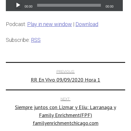
Audio
00:00
00:00
Player
Podcast:
Play in new window
|
Download
Subscribe:
RSS
Post
PREVIOUS:
RR En Vivo 09/09/2020 Hora 1
navigation
NEXT:
Siempre juntos con Lizmar y Eliu: Larranaga y
Family Enrichment(FPF)
familyenrichmentchicago.com