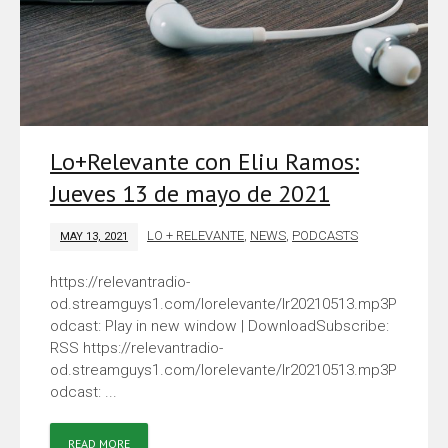
Lo+Relevante con Eliu Ramos:
Jueves 13 de mayo de 2021
LO + RELEVANTE
,
NEWS
,
PODCASTS
MAY 13, 2021
https://relevantradio-
od.streamguys1.com/lorelevante/lr20210513.mp3P
odcast: Play in new window | DownloadSubscribe:
RSS https://relevantradio-
od.streamguys1.com/lorelevante/lr20210513.mp3P
odcast: ...
READ MORE