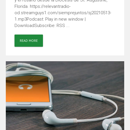
y el rosario desde la Diocesis de St. Augustine,
Florida. https://relevantradio-
od.streamguys1.com/siemprejuntos/sj20210513-
1.mp3Podcast: Play in new window |
DownloadSubscribe: RSS ...
READ MORE