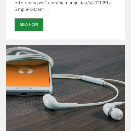
od.streamguys1.com/siemprejuntos/sj20210514-
3.mp3Podcast: ...
READ MORE