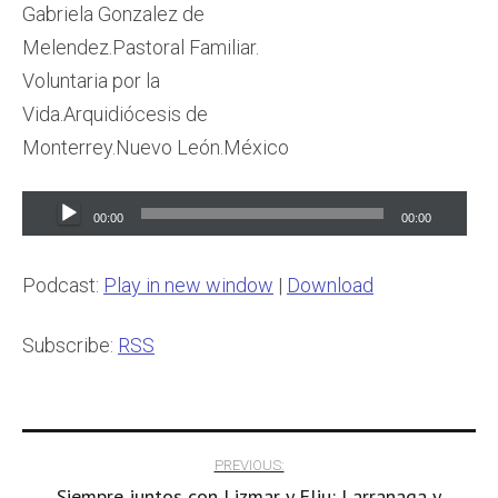
Gabriela Gonzalez de
Melendez.Pastoral Familiar.
Voluntaria por la
Vida.Arquidiócesis de
Monterrey.Nuevo León.México
Audio
00:00
00:00
Player
Podcast:
Play in new window
|
Download
Subscribe:
RSS
Post
PREVIOUS:
Siempre juntos con Lizmar y Eliu: Larranaga y