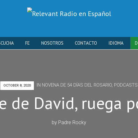
Skip
SCUCHA
FE
NOSOTROS
CONTACTO
IDIOMA
D
to
content
IN
NOVENA DE 54 DÍAS DEL ROSARIO
,
PODCASTS
OCTOBER 8, 2020
re de David, ruega p
by
Padre Rocky