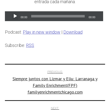
entrada cada mañana.
Audio
00:00
00:00
Player
Podcast:
Play in new window
|
Download
Subscribe:
RSS
Post
PREVIOUS:
Siempre juntos con Lizmar y Eliu: Larranaga y
navigation
Family Enrichment(FPF)
familyenrichmentchicago.com
NEXT: