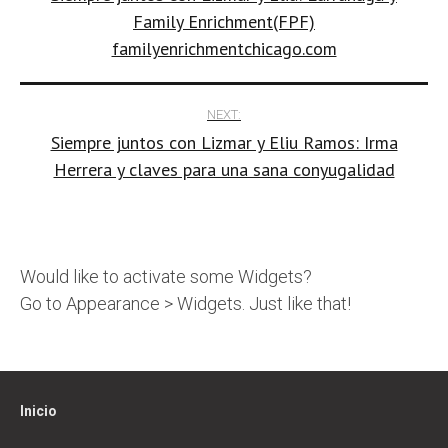
navigation
Family Enrichment(FPF)
familyenrichmentchicago.com
NEXT:
Siempre juntos con Lizmar y Eliu Ramos: Irma
Herrera y claves para una sana conyugalidad
Would like to activate some Widgets?
Go to Appearance > Widgets. Just like that!
Inicio