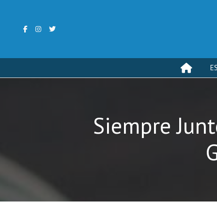
E
Siempre Junt
G