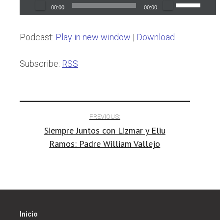
Audio
Use
00:00
00:00
Player
Up/Down
Arrow
Podcast:
Play in new window
|
Download
keys
to
Subscribe:
RSS
increase
or
Post
decrease
PREVIOUS:
volume.
Siempre Juntos con Lizmar y Eliu
navigation
Ramos: Padre William Vallejo
Inicio