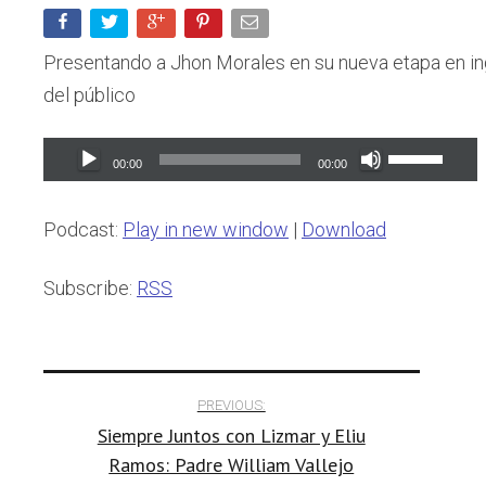
Presentando a Jhon Morales en su nueva etapa en ing
del público
Audio
Use
00:00
00:00
Player
Up/Down
Arrow
Podcast:
Play in new window
|
Download
keys
to
Subscribe:
RSS
increase
or
Post
decrease
PREVIOUS:
volume.
Siempre Juntos con Lizmar y Eliu
navigation
Ramos: Padre William Vallejo