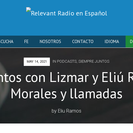
Skip
SCUCHA
FE
NOSOTROS
CONTACTO
IDIOMA
D
to
IN
PODCASTS
,
SIEMPRE JUNTOS
MAY 14, 2021
content
ntos con Lizmar y Eliú 
Morales y llamadas
by
Eliu Ramos